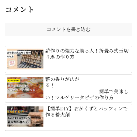
コメント
コメントを書き込む
薪作りの強力な助っ人！折畳み式玉切
り馬の作り方
薪の香りが広が
る！
簡単で美味し
い！マルゲリータピザの作り方
【簡単DIY】おがくずとパラフィンで
作る着火剤