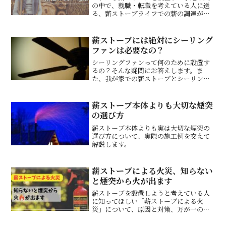
の中で、就職・転職を考えている人に送
る、薪ストーブライフでの薪の調達が効
率的になるおすすめ職業を紹介します。
薪ストーブには絶対にシーリング
ファンは必要なの？
シーリングファンって何のために設置す
るの？そんな疑問にお答えします。ま
た、我が家での薪ストーブとシーリング
ファンの相性について、実際に住んでみ
ての感想。
薪ストーブ本体よりも大切な煙突
の選び方
薪ストーブ本体よりも実は大切な煙突の
選び方について、実際の施工例を交えて
解説します。
薪ストーブによる火災、知らない
と煙突から火が出ます
薪ストーブを設置しようと考えている人
に知ってほしい「薪ストーブによる火
災」について、原因と対策、万が一の為
に準備しておく物について紹介します。