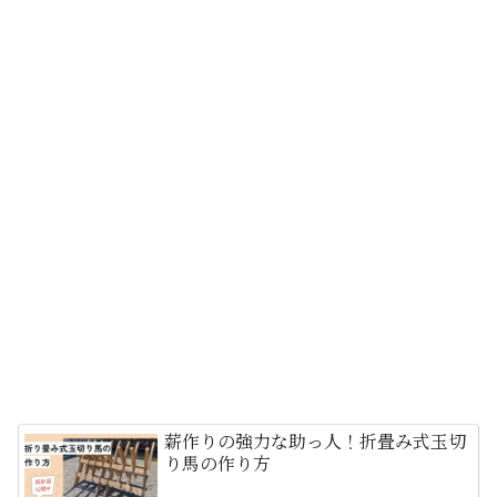
薪作りの強力な助っ人！折畳み式玉切
り馬の作り方