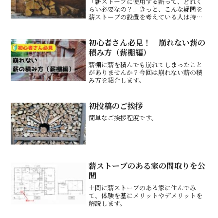
「薪ストーブに使用する薪って、どれく
らい必要なの？」きっと、こんな疑問を
薪ストーブの設置を考えている人は持っ
ていると思います。これについて、我が
家の使用例を元に「必要な薪の量」と
「薪を保管する棚のサイズ」について解
初心者さん必見！ 崩れない薪の
説します。
積み方（薪棚編）
薪棚に薪を積んでも崩れてしまったこと
がありませんか？今回は崩れない薪の積
み方を紹介します。
初投稿のご挨拶
簡単なご挨拶程度です。
薪ストーブのある家の間取りを公
開
土間に薪ストーブのある家に住んでみ
て、体験を基にメリットやデメリットを
解説します。