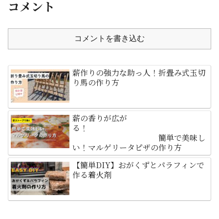
コメント
コメントを書き込む
薪作りの強力な助っ人！折畳み式玉切
り馬の作り方
薪の香りが広が
る！
簡単で美味し
い！マルゲリータピザの作り方
【簡単DIY】おがくずとパラフィンで
作る着火剤